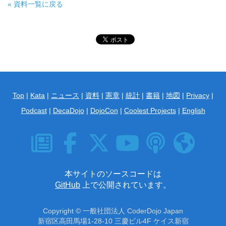
« 資料一覧に戻る
Top
|
Kata
|
ニュース
|
資料
|
憲章
|
統計
|
書籍
|
地図
|
Privacy
|
Podcast
|
DecaDojo
|
DojoCon
|
Coolest Projects
|
English
News
Facebook
X
YouTube
Podcast
English
本サイトのソースコードは
GitHub
上で公開されています。
Copyright ©
一般社団法人 CoderDojo Japan
新宿区高田馬場1-28-10 三慶ビル4F
ケイス新宿