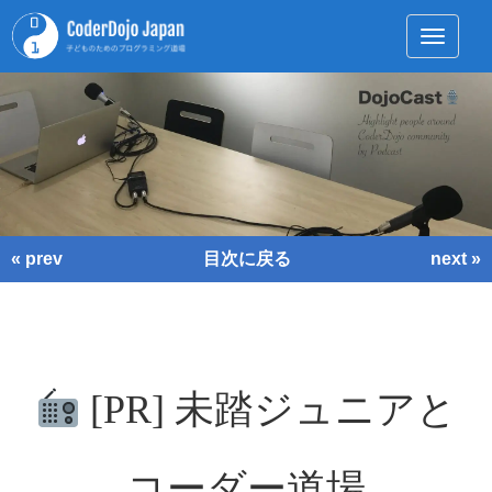
Toggle 
« prev
目次に戻る
next »
[PR] 未踏ジュニアと
コーダー道場