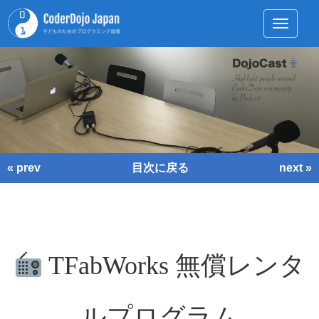
Toggle 
« prev
目次に戻る
next »
TFabWorks 無償レンタ
ルプログラム