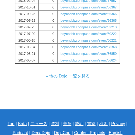
2018-02-04
0
beyondbb.connpass.com/event/77557
2017-10-01
0
beyondbb.connpass.com/event/66367
2017-09-23
0
beyondbb.connpass.com/event/66366
2017-07-23
0
beyondbb.connpass.com/event/66365
2017-07-23
0
beyondbb.connpass.com/event/62213
2017-07-09
0
beyondbb.connpass.com/event/60222
2017-06-18
0
beyondbb.connpass.com/event/60221
2017-06-04
0
beyondbb.connpass.com/event/58368
2017-05-21
0
beyondbb.connpass.com/event/56850
2017-05-07
0
beyondbb.connpass.com/event/56624
» 他の Dojo 一覧を見る
Top
|
Kata
|
ニュース
|
資料
|
憲章
|
統計
|
書籍
|
地図
|
Privacy
|
Podcast
|
DecaDojo
|
DojoCon
|
Coolest Projects
|
English