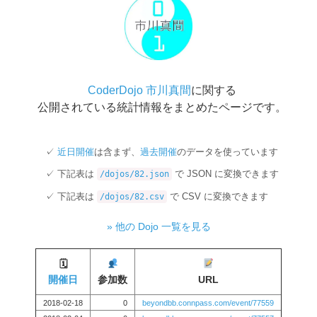
CoderDojo 市川真間
に関する
公開されている統計情報をまとめたページです。
近日開催
は含まず、
過去開催
のデータを使っています
下記表は
で JSON に変換できます
/dojos/82.json
下記表は
で CSV に変換できます
/dojos/82.csv
» 他の Dojo 一覧を見る
🗓
開催日
参加数
URL
2018-02-18
0
beyondbb.connpass.com/event/77559