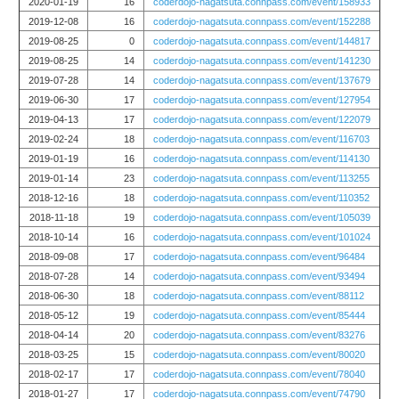
2020-01-19
16
coderdojo-nagatsuta.connpass.com/event/158933
2019-12-08
16
coderdojo-nagatsuta.connpass.com/event/152288
2019-08-25
0
coderdojo-nagatsuta.connpass.com/event/144817
2019-08-25
14
coderdojo-nagatsuta.connpass.com/event/141230
2019-07-28
14
coderdojo-nagatsuta.connpass.com/event/137679
2019-06-30
17
coderdojo-nagatsuta.connpass.com/event/127954
2019-04-13
17
coderdojo-nagatsuta.connpass.com/event/122079
2019-02-24
18
coderdojo-nagatsuta.connpass.com/event/116703
2019-01-19
16
coderdojo-nagatsuta.connpass.com/event/114130
2019-01-14
23
coderdojo-nagatsuta.connpass.com/event/113255
2018-12-16
18
coderdojo-nagatsuta.connpass.com/event/110352
2018-11-18
19
coderdojo-nagatsuta.connpass.com/event/105039
2018-10-14
16
coderdojo-nagatsuta.connpass.com/event/101024
2018-09-08
17
coderdojo-nagatsuta.connpass.com/event/96484
2018-07-28
14
coderdojo-nagatsuta.connpass.com/event/93494
2018-06-30
18
coderdojo-nagatsuta.connpass.com/event/88112
2018-05-12
19
coderdojo-nagatsuta.connpass.com/event/85444
2018-04-14
20
coderdojo-nagatsuta.connpass.com/event/83276
2018-03-25
15
coderdojo-nagatsuta.connpass.com/event/80020
2018-02-17
17
coderdojo-nagatsuta.connpass.com/event/78040
2018-01-27
17
coderdojo-nagatsuta.connpass.com/event/74790