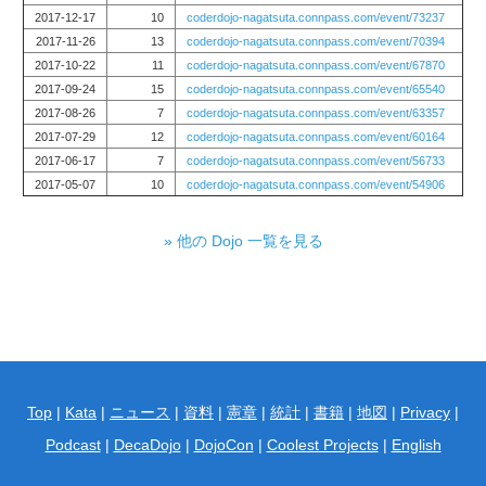
2017-12-17
10
coderdojo-nagatsuta.connpass.com/event/73237
2017-11-26
13
coderdojo-nagatsuta.connpass.com/event/70394
2017-10-22
11
coderdojo-nagatsuta.connpass.com/event/67870
2017-09-24
15
coderdojo-nagatsuta.connpass.com/event/65540
2017-08-26
7
coderdojo-nagatsuta.connpass.com/event/63357
2017-07-29
12
coderdojo-nagatsuta.connpass.com/event/60164
2017-06-17
7
coderdojo-nagatsuta.connpass.com/event/56733
2017-05-07
10
coderdojo-nagatsuta.connpass.com/event/54906
» 他の Dojo 一覧を見る
Top
|
Kata
|
ニュース
|
資料
|
憲章
|
統計
|
書籍
|
地図
|
Privacy
|
Podcast
|
DecaDojo
|
DojoCon
|
Coolest Projects
|
English