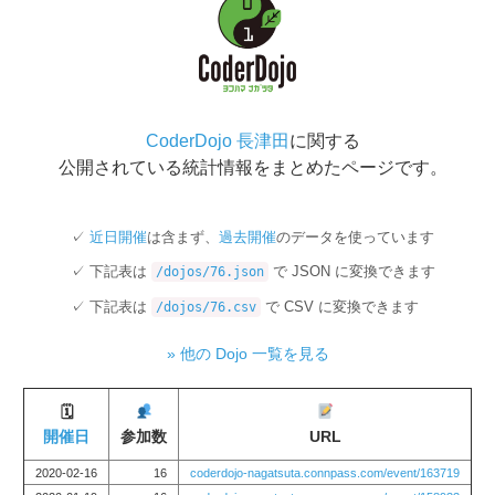
CoderDojo 長津田
に関する
公開されている統計情報をまとめたページです。
近日開催
は含まず、
過去開催
のデータを使っています
下記表は
で JSON に変換できます
/dojos/76.json
下記表は
で CSV に変換できます
/dojos/76.csv
» 他の Dojo 一覧を見る
🗓
開催日
参加数
URL
2020-02-16
16
coderdojo-nagatsuta.connpass.com/event/163719