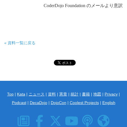
CoderDojo Foundation のメールより意訳
« 資料一覧に戻る
Top
|
Kata
|
ニュース
|
資料
|
憲章
|
統計
|
書籍
|
地図
|
Privacy
|
Podcast
|
DecaDojo
|
DojoCon
|
Coolest Projects
|
English
News
Facebook
X
YouTube
Podcast
English