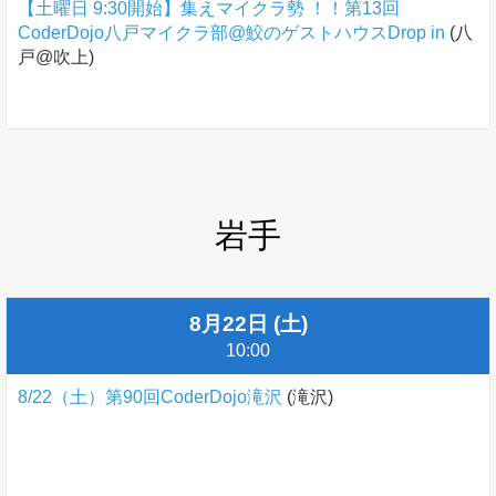
【土曜日 9:30開始】集えマイクラ勢 ！！第13回
CoderDojo八戸マイクラ部@鮫のゲストハウスDrop in
(八
戸@吹上)
岩手
8月22日 (土)
10:00
8/22（土）第90回CoderDojo滝沢
(滝沢)