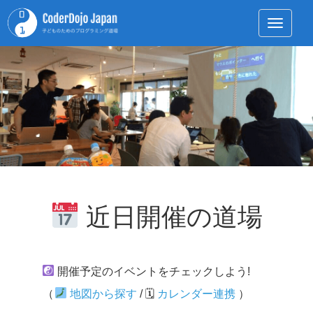
Toggle 
近日開催の道場
開催予定のイベントをチェックしよう!
（
地図から探す
/ 🗓
カレンダー連携
）