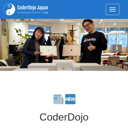
Toggle 
CoderDojo